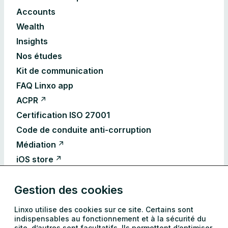
Accounts
Wealth
Insights
Nos études
Kit de communication
FAQ Linxo app
ACPR
Certification ISO 27001
Code de conduite anti-corruption
Médiation
iOS store
Android store
Gestion des cookies
Déclarations d’accessibilité
CGU Linxo
Linxo utilise des cookies sur ce site. Certains sont
CGU Accounts
indispensables au fonctionnement et à la sécurité du
site, d’autres sont facultatifs. Ils permettent d’optimiser