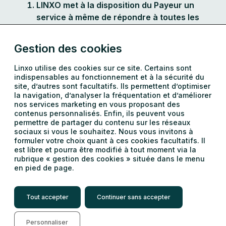
LINXO met à la disposition du Payeur un
service à même de répondre à toutes les
demandes de renseignements nécessaires
à l’utilisation des services à distance. Le
Gestion des cookies
Payeur peut joindre le service en suivant
les liens d’assistance disponibles sur le site
Linxo utilise des cookies sur ce site. Certains sont
indispensables au fonctionnement et à la sécurité du
de LINXO ou bien par e-mail à l’adresse :
site, d’autres sont facultatifs. Ils permettent d’optimiser
assistance@linxo.com
la navigation, d’analyser la fréquentation et d’améliorer
16. RÉCLAMATION ET MÉDIATION
nos services marketing en vous proposant des
contenus personnalisés. Enfin, ils peuvent vous
En l’absence de réponse de la part de
permettre de partager du contenu sur les réseaux
LINXO suite à une demande du Payeur
sociaux si vous le souhaitez. Nous vous invitons à
adressée à assistance@linxo.com ou en
formuler votre choix quant à ces cookies facultatifs. Il
est libre et pourra être modifié à tout moment via la
cas de mécontentement relatif à
rubrique « gestion des cookies » située dans le menu
l’utilisation du Service, le Client pourra
en pied de page.
adresser une réclamation par email à
l’adresse suivante :
Tout accepter
Continuer sans accepter
reclamation@linxo.com.
Conformément à ses obligations
réglementaires, le Payeur est informé que
Personnaliser