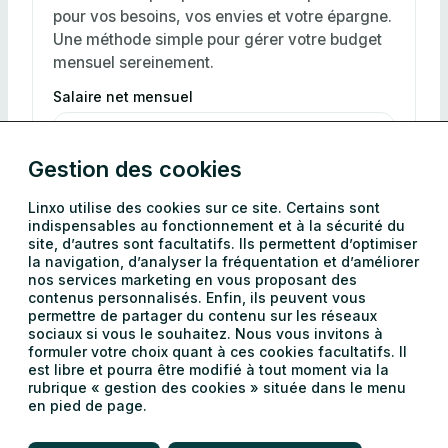
pour vos besoins, vos envies et votre épargne.
Une méthode simple pour gérer votre budget
mensuel sereinement.
Salaire net mensuel
Gestion des cookies
Autres revenus
Linxo utilise des cookies sur ce site. Certains sont
indispensables au fonctionnement et à la sécurité du
site, d’autres sont facultatifs. Ils permettent d’optimiser
la navigation, d’analyser la fréquentation et d’améliorer
nos services marketing en vous proposant des
Revenu total mensuel
0,00 €
contenus personnalisés. Enfin, ils peuvent vous
permettre de partager du contenu sur les réseaux
sociaux si vous le souhaitez. Nous vous invitons à
formuler votre choix quant à ces cookies facultatifs. Il
est libre et pourra être modifié à tout moment via la
Les
50
rubrique « gestion des cookies » située dans le menu
0,00 €
%
en pied de page.
besoins
Logement, factures, courses, transports,