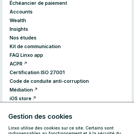
Échéancier de paiement
Accounts
Wealth
Insights
Nos études
Kit de communication
FAQ Linxo app
ACPR
Certification ISO 27001
Code de conduite anti-corruption
Médiation
iOS store
Android store
Gestion des cookies
Déclarations d’accessibilité
CGU Linxo
Linxo utilise des cookies sur ce site. Certains sont
CGU Accounts
indispensables au fonctionnement et à la sécurité du