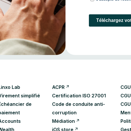
Linxo Lab
ACPR
CGU 
Virement simplifié
Certification ISO 27001
CGU
Échéancier de
Code de conduite anti-
CGU
paiement
corruption
Ment
Accounts
Médiation
Poli
Wealth
iOS store
Gest