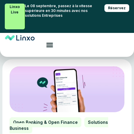
Le 08 septembre, passez à la vitesse
Linxo
Réservez
supérieure en 30 minutes avec nos
Live
solutions Entreprises
Open Banking & Open Finance
,
Solutions
Business