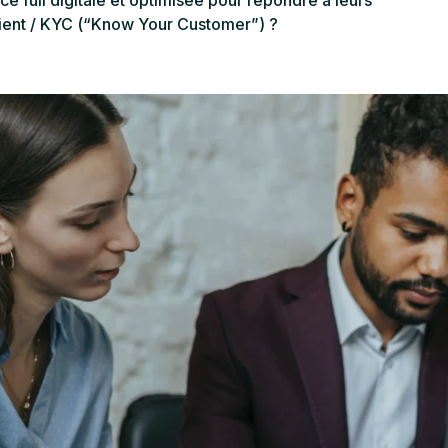
e full digitale et optimisée pour répondre à leurs
lient / KYC (“Know Your Customer”) ?